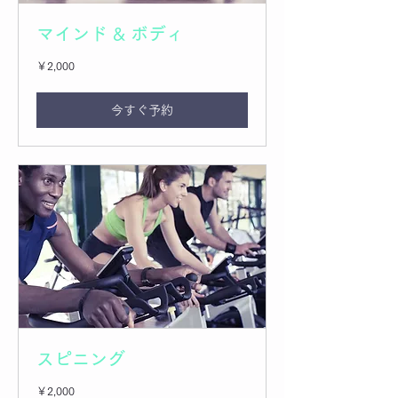
マインド & ボディ
2,000
￥2,000
円
今すぐ予約
スピニング
2,000
￥2,000
円