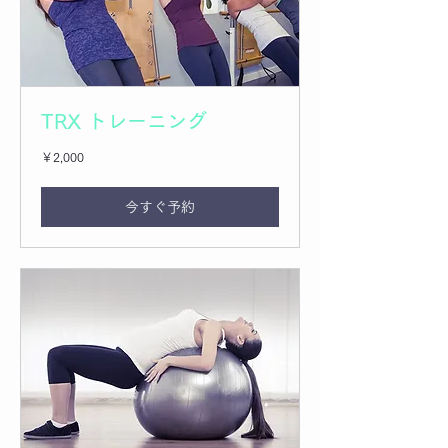
TRX トレーニング
2,000
￥2,000
円
今すぐ予約