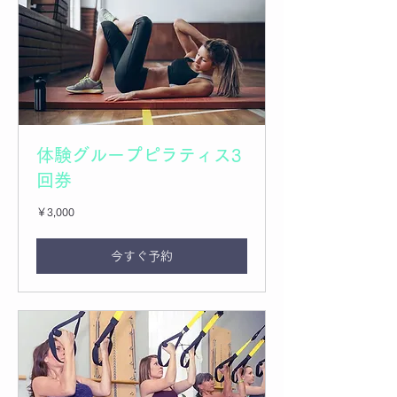
体験グループピラティス3
回券
3,000
￥3,000
円
今すぐ予約