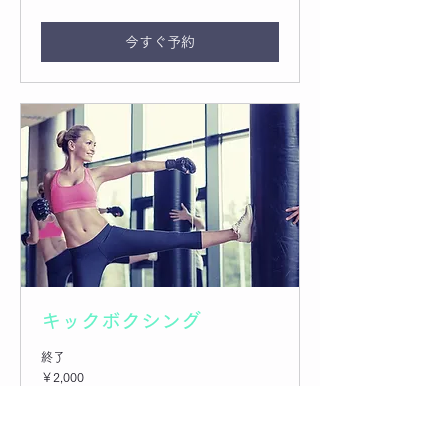
今すぐ予約
キックボクシング
終了
2,000
￥2,000
円
他のコースを表示