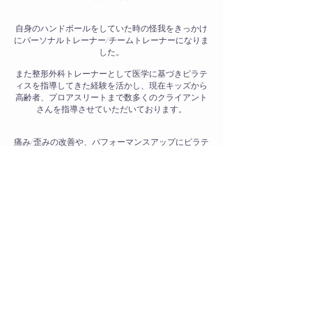
自身のハンドボールをしていた時の怪我をきっかけ
にパーソナルトレーナー/チームトレーナーになりま
した。
また整形外科トレーナーとして医学に基づきピラテ
ィスを指導してきた経験を活かし、現在キッズから
高齢者、プロアスリートまで数多くのクライアント
さんを指導させていただいております。
痛み/歪みの改善や、パフォーマンスアップにピラテ
ィスはとても効果的です。
ピラティスを通じて、なりたい自分になるお手伝い
をさせて頂きます。
特定商取引に基づく表記
プライバシーポリシー
会員規約