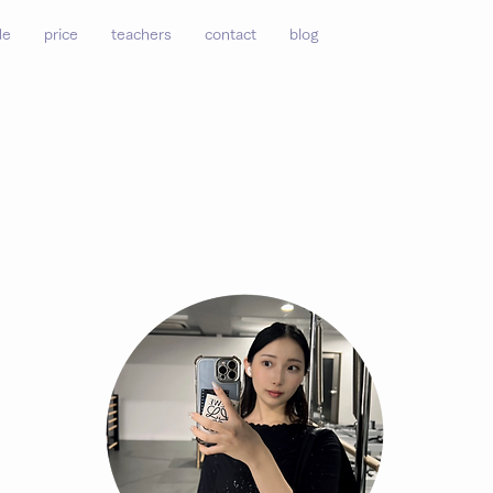
de
price
teachers
contact
blog