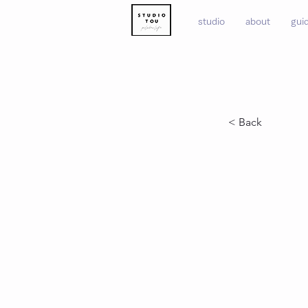
studio
about
gui
< Back