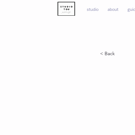
studio
about
gui
< Back