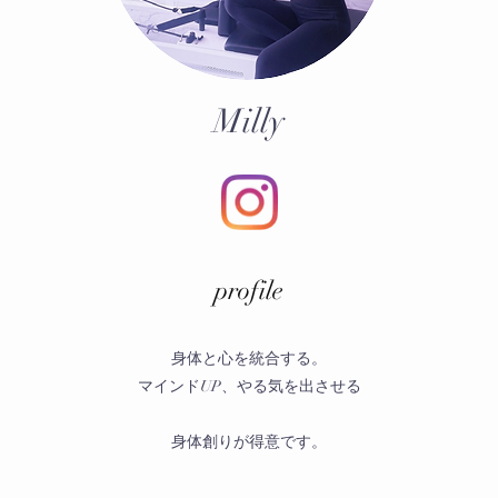
Milly
​profile
身体と心を統合する。
マインドUP、やる気を出させる
身体創りが得意です。