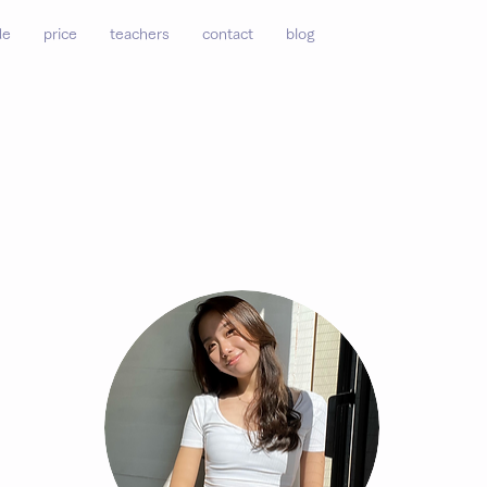
de
price
teachers
contact
blog