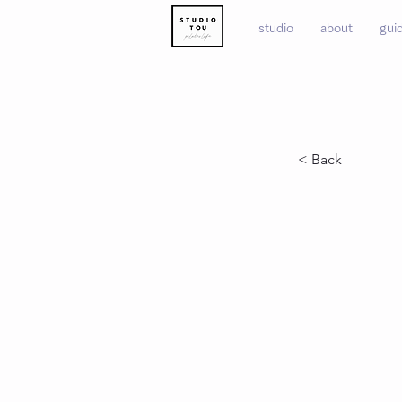
studio
about
gui
< Back