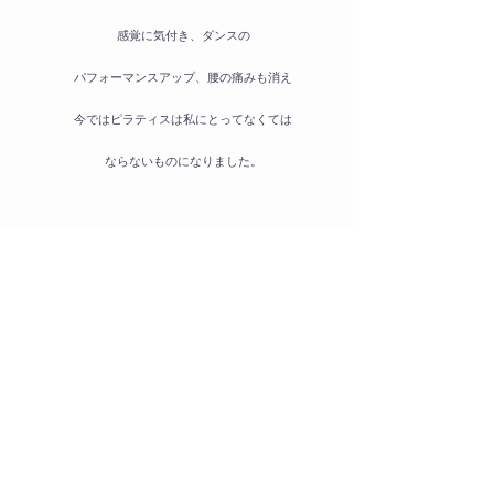
感覚に気付き、ダンスの
パフォーマンスアップ、腰の痛みも消え
今ではピラティスは私にとってなくては
ならないものになりました。
スポーツをしている方や普段
身体を動かした仕事をしている方にも
​ピラティスは効果的です！
​​指名料 ￥1,000
Previous
Next