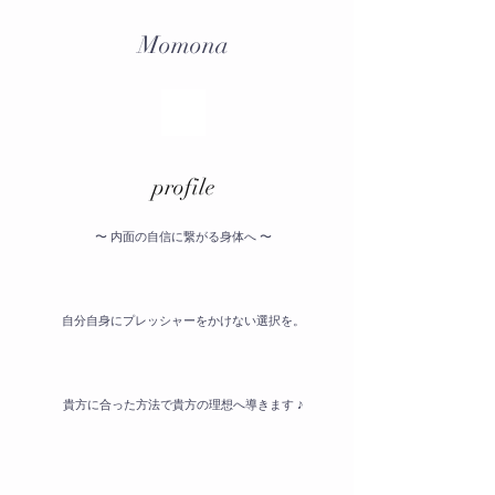
Momona
​profile
〜 内面の自信に繋がる身体へ 〜
自分自身にプレッシャーをかけない選択を。
貴方に合った方法で貴方の理想へ導きます ♪