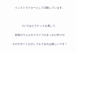
インストラクターとして活動しています。
ToUではピラティスを通して、
皆様のウェルネスライフのきっかけ作りや
そのサポートが少しでもできれば嬉しいです！
そして楽しく自分の魅力をたくさん
引き出せる場にできればと思っております。
一緒にボディメイクを楽しみましょう♡
Previous
Next