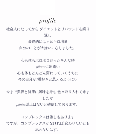
​profile
社会人になってから ダイエットとリバウンドを繰り
返し
最終的には＋10キロ増量
自分のことが大嫌いになりました。
心も体もボロボロだったそんな時
pilatesに出逢い
心も体もどんどん変わっていくうちに
今の自分が1番好きと思えるように♡
今まで美容と健康に興味を持ち 色々取り入れて来ま
したが
pilates以上はないと確信しております。
コンプレックスは誰しもあります
ですが、コンプレックスがなければ 変わりたいとも
思わないはず。