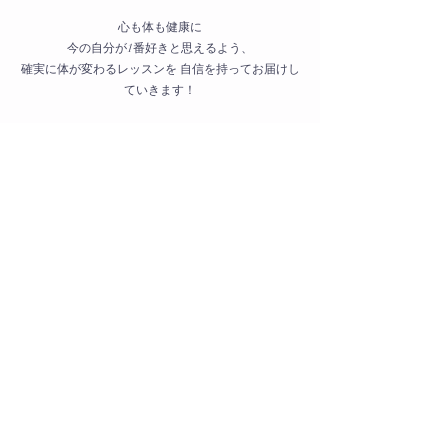
心も体も健康に
今の自分が1番好きと思えるよう、
確実に体が変わるレッスンを 自信を持ってお届けし
ていきます！
“綺麗になりたい”
そんなきっかけのお手伝いが出来ましたら嬉しく思
います♡
Previous
Next
特定商取引に基づく表記
プライバシーポリシー